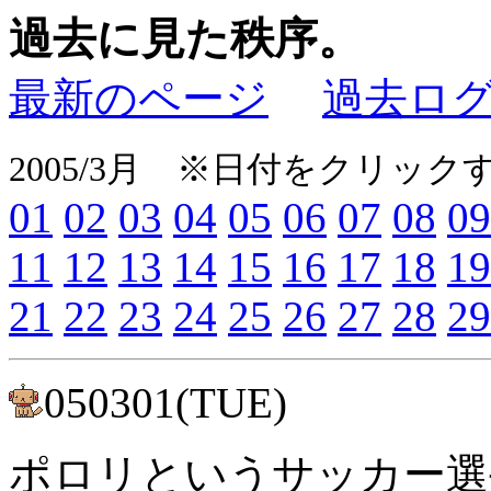
過去に見た秩序。
最新のページ
過去ロ
2005/3月 ※日付をクリッ
01
02
03
04
05
06
07
08
09
11
12
13
14
15
16
17
18
19
21
22
23
24
25
26
27
28
29
050301(TUE)
ポロリというサッカー選