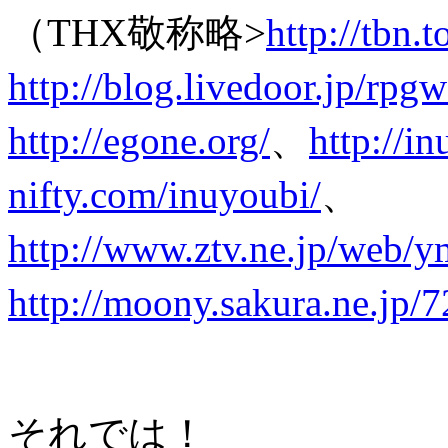
（THX敬称略>
http://tbn.t
http://blog.livedoor.jp/rpg
http://egone.org/
、
http://i
nifty.com/inuyoubi/
、
http://www.ztv.ne.jp/web/
http://moony.sakura.ne.jp/7
それでは！