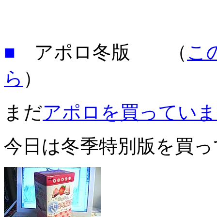
■
アポロ冬版 （
こ
ら
）
まだ
アポロを買っていま
今日は冬季特別版を買っ