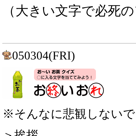
（大きい文字で必死の
050304(FRI)
※そんなに悲観しないで
＞挨拶