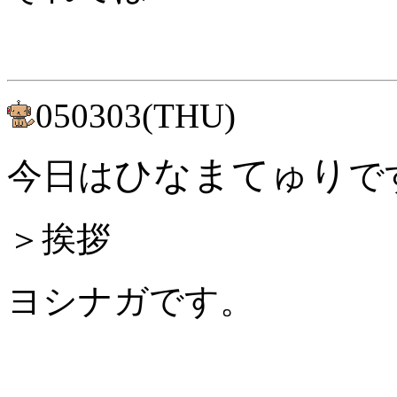
050303(THU)
ひなまてゅり
今日は
で
＞挨拶
ヨシナガです。