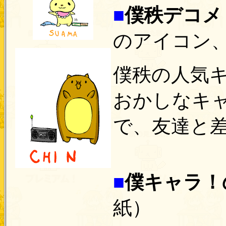
■
僕秩デコメ
のアイコン
僕秩の人気
おかしなキ
で、友達と差
■
僕キャラ！
紙）