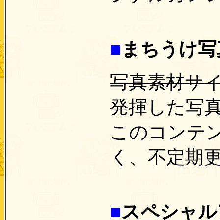
■
まちうけ写
写真素材サ
発揮した写
このコンテ
く、不定期
■
スペシャル