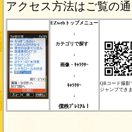
アクセス方法はご覧の通
EZwebトップメニュー
↓
カテゴリで探す
↓
画像・ｷｬﾗｸﾀｰ
↓
QRコード撮影
ｷｬﾗｸﾀｰ
ジャンプでき
↓
僕秩ﾌﾟﾚﾐｱﾑ！