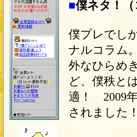
■
僕ネタ！（
僕プレでし
ナルコラム
外なひらめ
ど、僕秩と
適！ 2009
されました