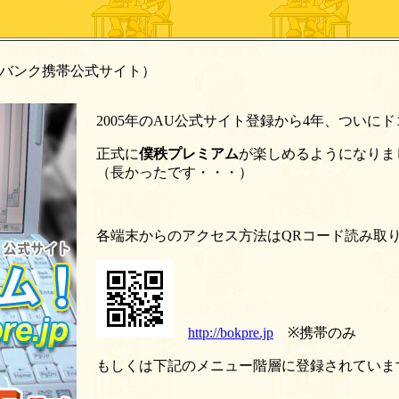
トバンク携帯公式サイト）
2005年のAU公式サイト登録から4年、つい
正式に
僕秩プレミアム
が楽しめるようになりま
（長かったです・・・）
各端末からのアクセス方法はQRコード読み取
http://bokpre.jp
※携帯のみ
もしくは下記のメニュー階層に登録されていま