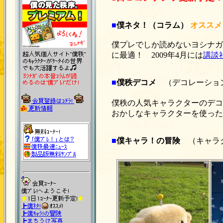
■
僕ネタ！（コラム）
オススメ
僕プレでしか読めないヨシナガ
に最適！ 2009年4月には
講談
■
僕秩デコメ
（デコレーショ
僕秩の人気キャラクターのデ
おかしなキャラクターを使った
■
僕キャラ！の冒険
（キャラ