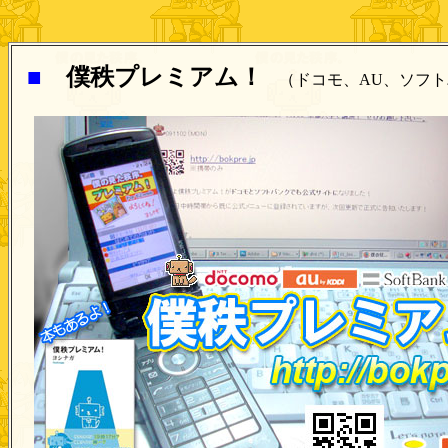
■
僕秩プレミアム！
（ドコモ、AU、ソフ