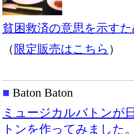
貧困救済の意思を示すた
（
限定販売はこちら
）
■
Baton Baton
ミュージカルバトンが
トンを作ってみました