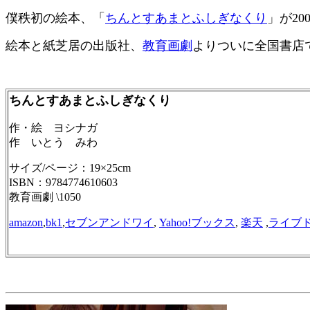
僕秩初の絵本、「
ちんとすあまとふしぎなくり
」が20
絵本と紙芝居の出版社、
教育画劇
よりついに全国書店
ちんとすあまとふしぎなくり
作・絵 ヨシナガ
作 いとう みわ
サイズ/ページ：19×25cm
ISBN：9784774610603
教育画劇 \1050
amazon
,
bk1
,
セブンアンドワイ
,
Yahoo!ブックス
,
楽天
,
ライブ