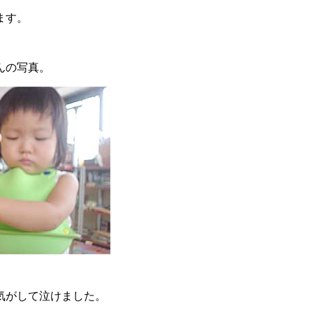
ます。
んの写真。
気がして泣けました。