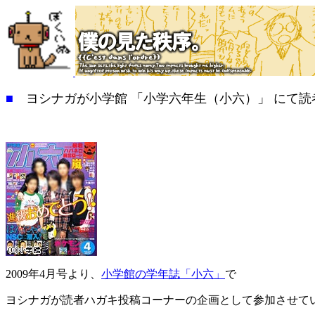
■
ヨシナガが小学館 「小学六年生（小六）」 にて読
2009年4月号より、
小学館の学年誌「小六」
で
ヨシナガが読者ハガキ投稿コーナーの企画として参加させて