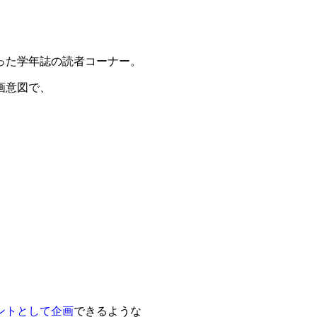
った学年誌の読者コーナー。
画意図で、
ントとして企画
できるような