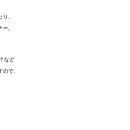
たり
、
ナー。
？など
すので、