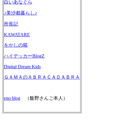
白いあなぐら
♪美沙都暮らし♪
所長記
KAWATARE
をかしの箱
ハイデッカーBlogZ
Digital Dream Kids
ＧＡＭＡのＡＢＲＡＣＡＤＡＢＲＡ
eno blog
（飯野さんご本人）