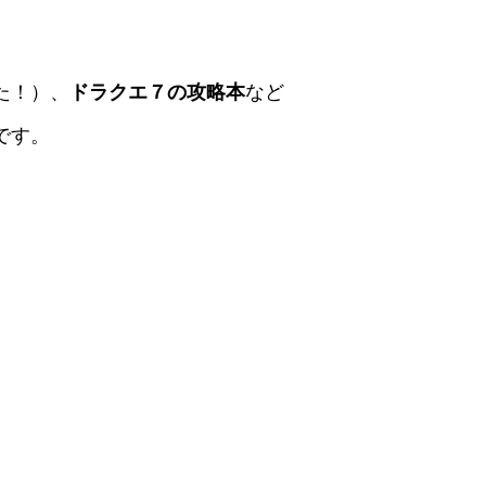
た！）、
ドラクエ７の攻略本
など
です。
。