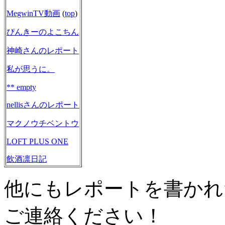
MegwinTV動画
(
top
)
ぴんきーのよこちん
神崎さんのレポート
私が思うに。
** empty
nellisさんのレポート
マクノウチベントウ
LOFT PLUS ONE
飲酒凛日記
他にもレポートを書かれ
ご連絡ください！