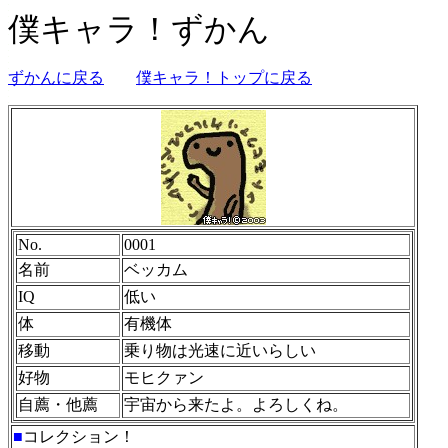
僕キャラ！ずかん
ずかんに戻る
僕キャラ！トップに戻る
No.
0001
名前
ベッカム
IQ
低い
体
有機体
移動
乗り物は光速に近いらしい
好物
モヒクァン
自薦・他薦
宇宙から来たよ。よろしくね。
■
コレクション！