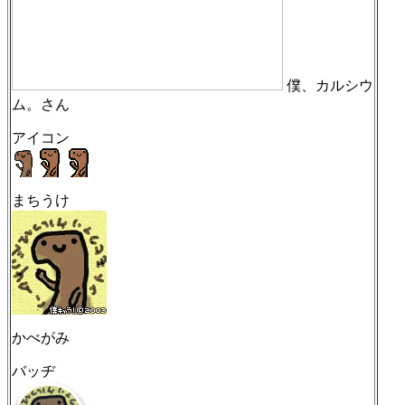
僕、カルシウ
ム。さん
アイコン
まちうけ
かべがみ
バッヂ