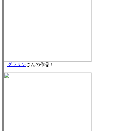
↑
グラサン
さんの作品！