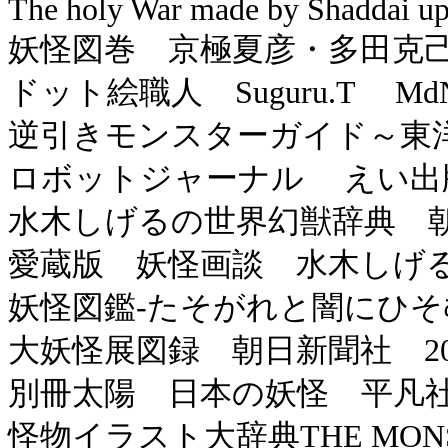
The holy War made by Shaddai u
妖怪図巻 京極夏彦・多田克己 
ドット絵職人 Suguru.T MdN
逆引きモンスターガイド～東洋
ロボットジャーナル えい出版
水木しげるの世界幻獣辞典 朝
愛蔵版 妖怪画談 水木しげる
妖怪図鑑-たそがれと闇にひそむ
大妖怪展図録 朝日新聞社 20
別冊太陽 日本の妖怪 平凡社 
怪物イラスト大辞典THE MONS