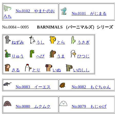
No.0102 やまたのお
No.0101 がじまる
ろち
No.0084～0095
BARNIMALS （バーニマルズ）シリーズ
ねずみ
うし
とら
うさぎ
りゅう
へび
うま
ひつじ
さる
とり
いぬ
いのしし
No.0083 イーエス
No.0082 もぐちゃん
No.0080 ムクムク
No.0079 もじゃげ