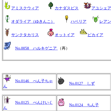
アミスクウィア
カナダスピス
アユシェ
オダライア（ゆきんこ）
ハベリア
レア
サンクタカリス
オットイア
ピカイア
No.0058 ハルキゲニア
（再）
No.0146 べん子ちゃ
No.0127 しず
ん
No.0125 べんけいく
No.0124 ちん子
ん