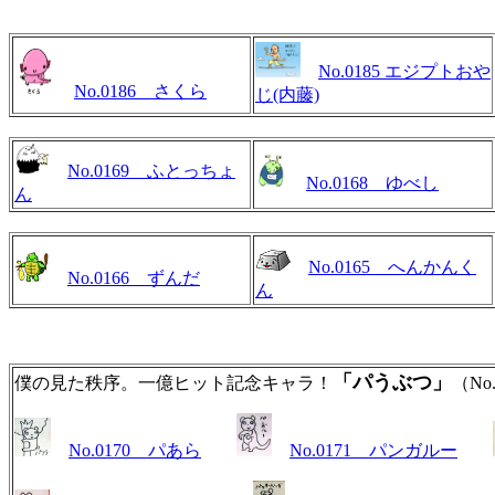
No.0185 エジプトおや
No.0186 さくら
じ(内藤)
No.0169 ふとっちょ
No.0168 ゆべし
ん
No.0165 へんかんく
No.0166 ずんだ
ん
「パうぶつ」
僕の見た秩序。一億ヒット記念キャラ！
（No.
No.0170 パあら
No.0171 パンガルー