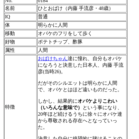
No.
0184
名前
ひとおばけ（内藤 手流彦・48歳）
IQ
普通
体
明らかに人間
移動
オバケのフリをして歩く
好物
ポテトチップ、酢豚
属性
人間
おばけちゃん
達に憧れ、自分もオバケ
になろうと決意した日本人、内藤 手流
彦(当時26)。
だがそのシルエットは明らかに人間
で、オバケとはほど遠いものだった。
しかし、結果的に
オバケよりこわい
特徴
（いろんな意味で）
という事になり、
20年ほど続けるうちに徐々にオバケ達
から尊敬される存在へとなっていっ
た。
決意した自分に絶望的に賭けることの