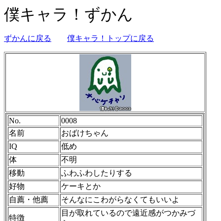
僕キャラ！ずかん
ずかんに戻る
僕キャラ！トップに戻る
No.
0008
名前
おばけちゃん
IQ
低め
体
不明
移動
ふわふわしたりする
好物
ケーキとか
自薦・他薦
そんなにこわがらなくてもいいよ
目が取れているので遠近感がつかみづ
特徴