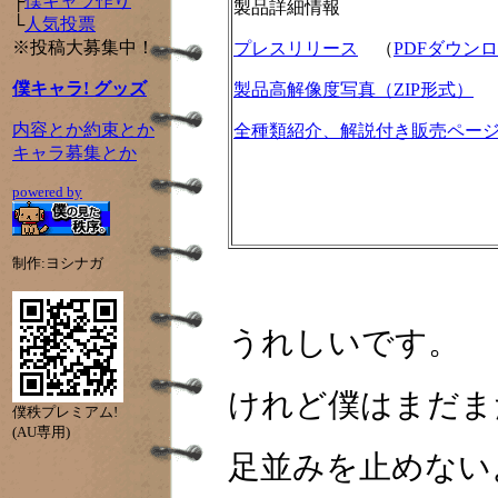
├
僕キャラ作り
製品詳細情報
└
人気投票
※投稿大募集中！
プレスリリース
（
PDFダウン
僕キャラ! グッズ
製品高解像度写真（ZIP形式）
内容とか約束とか
全種類紹介、解説付き販売ペー
キャラ募集とか
powered by
制作:ヨシナガ
うれしいです。
けれど僕はまだま
僕秩プレミアム!
(AU専用)
足並みを止めない