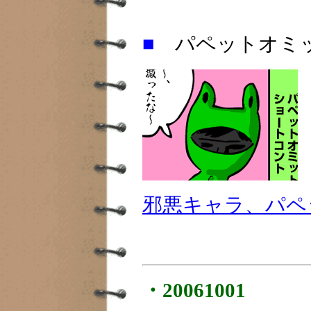
■
パペットオミ
邪悪キャラ、パペ
・20061001