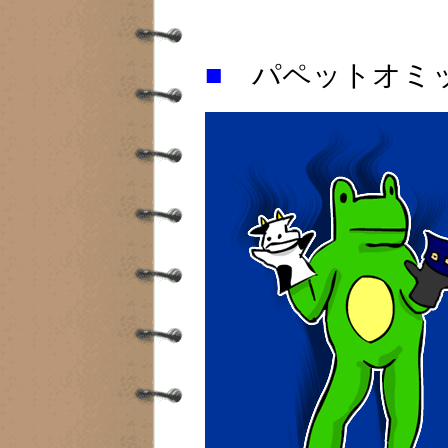
■
パペットオミ