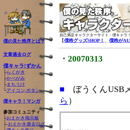
自己満足キャラクターサイト・僕キャラ！
【
僕秩グッズSHOP！
、
僕秩がA
僕の見た秩序とは？
文章過去ログ
・20070313
僕キャラ!ずかん
├
らくがき
├
かべがみ
├
まちうけ
■
ぼうくんUSB
└
アイコン,ボタン
ら
）
僕キャラ！マンガ
参加コミュニティ
├
おえかき掲示板
├-
おえかき過去ログ