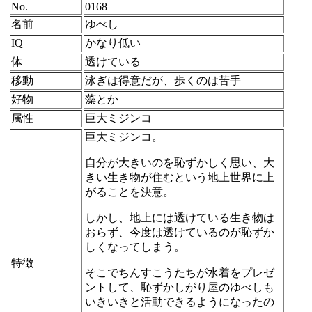
No.
0168
名前
ゆべし
IQ
かなり低い
体
透けている
移動
泳ぎは得意だが、歩くのは苦手
好物
藻とか
属性
巨大ミジンコ
巨大ミジンコ。
自分が大きいのを恥ずかしく思い、大
きい生き物が住むという地上世界に上
がることを決意。
しかし、地上には透けている生き物は
おらず、今度は透けているのが恥ずか
しくなってしまう。
特徴
そこでちんすこうたちが水着をプレゼ
ントして、恥ずかしがり屋のゆべしも
いきいきと活動できるようになったの