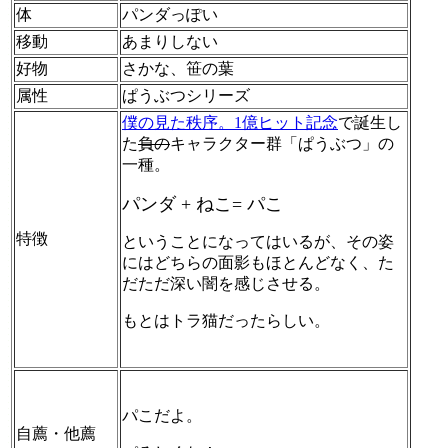
体
パンダっぽい
移動
あまりしない
好物
さかな、笹の葉
属性
ぱうぶつシリーズ
僕の見た秩序。1億ヒット記念
で誕生し
た
負の
キャラクター群「ぱうぶつ」の
一種。
パンダ + ねこ= パこ
特徴
ということになってはいるが、その姿
にはどちらの面影もほとんどなく、た
だただ深い闇を感じさせる。
もとはトラ猫だったらしい。
パこだよ。
自薦・他薦