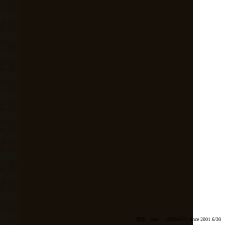
僕秩。total 182166575 since 2001 6/30