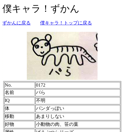
僕キャラ！ずかん
ずかんに戻る
僕キャラ！トップに戻る
No.
0172
名前
パら
IQ
不明
体
パンダっぽい
移動
あまりしない
好物
小動物の肉、笹の葉