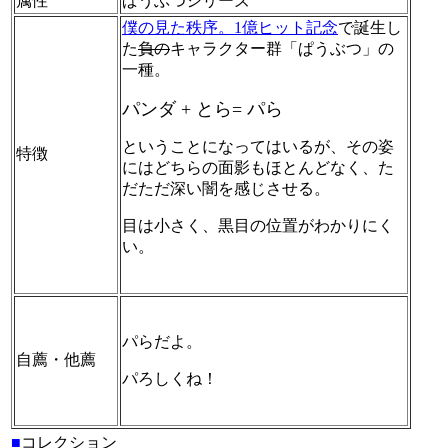
属性
ぱうぶつシリーズ
僕の見た秩序。1億ヒット記念
で誕生し
た
負の
キャラクター群「ぱうぶつ」の
一種。
パンダ + とら= パら
ということになってはいるが、その姿
特徴
にはどちらの面影もほとんどなく、た
だただ深い闇を感じさせる。
目は小さく、黒目の位置がわかりにく
い。
パらだよ。
自薦・他薦
パろしくね！
■
コレクション