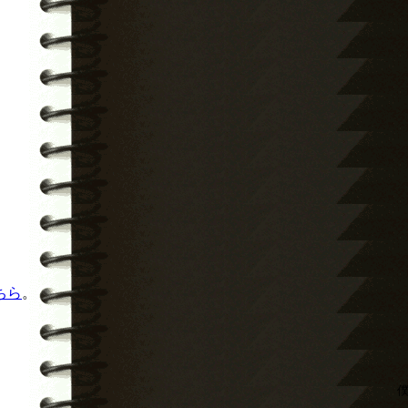
ちら
。
僕