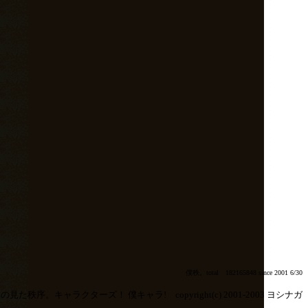
僕秩。total 182165848 since 2001 6/30
の見た秩序。キャラクターズ！ 僕キャラ! copyright(c) 2001-2003 ヨシナガ