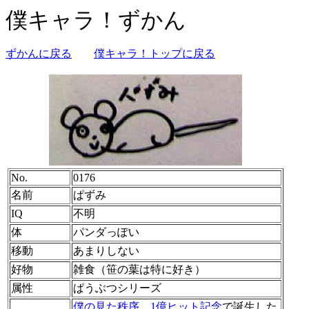
僕キャラ！ずかん
ずかんに戻る
僕キャラ！トップに戻る
No.
0176
名前
ぱずみ
IQ
不明
体
パンダっぽい
移動
あまりしない
好物
雑食（笹の葉は特に好き）
属性
ぱうぶつシリーズ
僕の見た秩序。1億ヒット記念
で誕生した