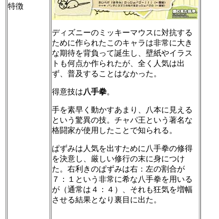
特徴
ディズニーのミッキーマウスに対抗する
ために作られたこのキャラは非常に大き
な期待を背負って誕生し、壁紙やイラス
トも何点か作られたが、全く人気は出
ず、普及することはなかった。
得意技は
八手拳
。
手を素早く動かすあまり、八本に見える
という驚異の技。チャパ王という著名な
格闘家が使用したことで知られる。
ぱずみは人気を出すために八手拳の修得
を決意し、厳しい修行の末に身につけ
た。右利きのぱずみは右：左の割合が
７：１という非常に希な八手拳を用いる
が（通常は４：４）、それも狂気を増幅
させる結果となり裏目に出た。