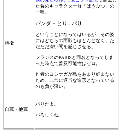
た
負の
キャラクター群「ぱうぶつ」の
一種。
パンダ + とり= パり
ということになってはいるが、その姿
にはどちらの面影もほとんどなく、た
特徴
だただ深い闇を感じさせる。
フランスのPARISと同名となってしま
った時点で普及可能性はゼロ。
作者のヨシナガが鳥をあまり好まない
ため、非常に適当な造形となっている
のも負が深い。
パりだよ。
自薦・他薦
パろしくね！