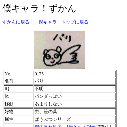
僕キャラ！ずかん
ずかんに戻る
僕キャラ！トップに戻る
No.
0175
名前
パり
IQ
不明
体
パンダっぽい
移動
あまりしない
好物
虫、笹の葉
属性
ぱうぶつシリーズ
僕の見た秩序。1億ヒット記念
で誕生し