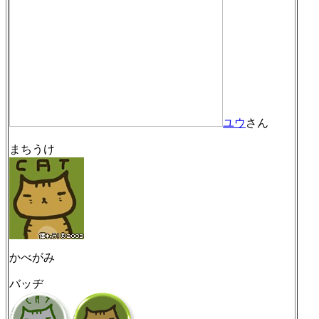
ユウ
さん
まちうけ
かべがみ
バッヂ