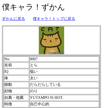
僕キャラ！ずかん
ずかんに戻る
僕キャラ！トップに戻る
No.
0007
名前
とら
IQ
低い
体
太い
移動
だらだらしている
好物
のり
自薦・他薦
YUTAMPO IS HOT.
特徴
自己中心的