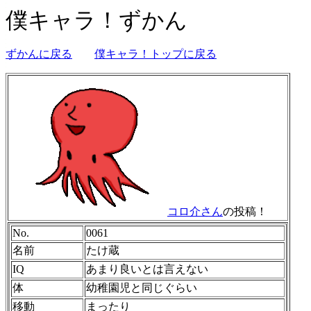
僕キャラ！ずかん
ずかんに戻る
僕キャラ！トップに戻る
コロ介さん
の投稿！
No.
0061
名前
たけ蔵
IQ
あまり良いとは言えない
体
幼稚園児と同じぐらい
移動
まったり