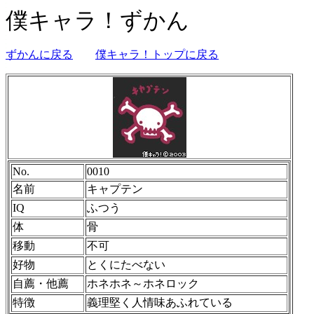
僕キャラ！ずかん
ずかんに戻る
僕キャラ！トップに戻る
No.
0010
名前
キャプテン
IQ
ふつう
体
骨
移動
不可
好物
とくにたべない
自薦・他薦
ホネホネ～ホネロック
特徴
義理堅く人情味あふれている