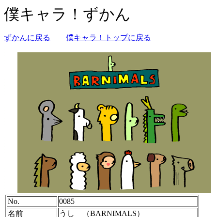
僕キャラ！ずかん
ずかんに戻る
僕キャラ！トップに戻る
No.
0085
名前
うし （BARNIMALS）