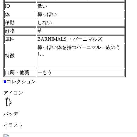
IQ
低い
体
棒っぽい
移動
しない
好物
草
属性
BARNIMALS ・バーニマルズ
棒っぽい体を持つバーニマル一族のう
し。
特徴
自薦・他薦
ーもう
■
コレクション
アイコン
バッヂ
イラスト