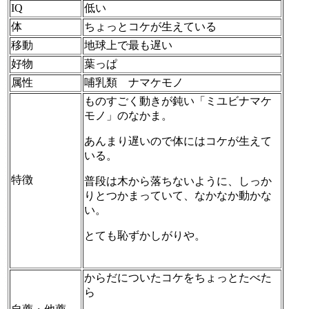
IQ
低い
体
ちょっとコケが生えている
移動
地球上で最も遅い
好物
葉っぱ
属性
哺乳類 ナマケモノ
ものすごく動きが鈍い「ミユビナマケ
モノ」のなかま。
あんまり遅いので体にはコケが生えて
いる。
特徴
普段は木から落ちないように、しっか
りとつかまっていて、なかなか動かな
い。
とても恥ずかしがりや。
からだについたコケをちょっとたべた
ら