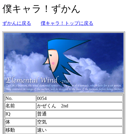
僕キャラ！ずかん
ずかんに戻る
僕キャラ！トップに戻る
No.
0054
名前
かぜくん 2nd
IQ
普通
体
空気
移動
速い