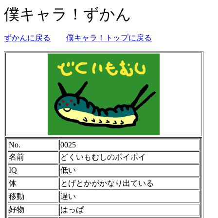
僕キャラ！ずかん
ずかんに戻る
僕キャラ！トップに戻る
No.
0025
名前
どくいもむしのポイポイ
IQ
低い
体
とげとかがかなり出ている
移動
遅い
好物
はっぱ