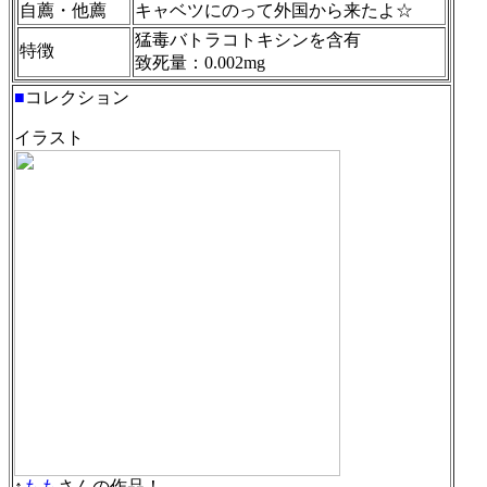
自薦・他薦
キャベツにのって外国から来たよ☆
猛毒バトラコトキシンを含有
特徴
致死量：0.002mg
■
コレクション
イラスト
↑
もも
さんの作品！