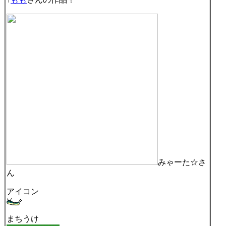
みゃーた☆さ
ん
アイコン
まちうけ