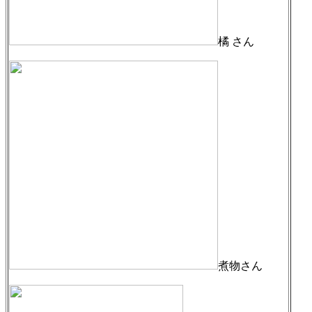
橘 さん
煮物さん