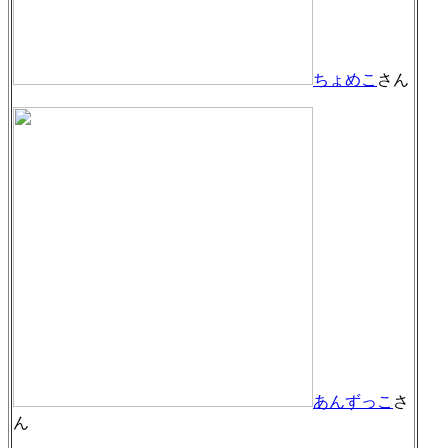
ちょめこ
さん
あんずっこ
さ
ん