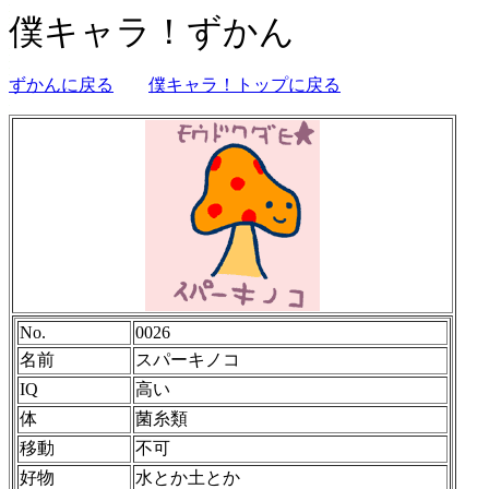
僕キャラ！ずかん
ずかんに戻る
僕キャラ！トップに戻る
No.
0026
名前
スパーキノコ
IQ
高い
体
菌糸類
移動
不可
好物
水とか土とか