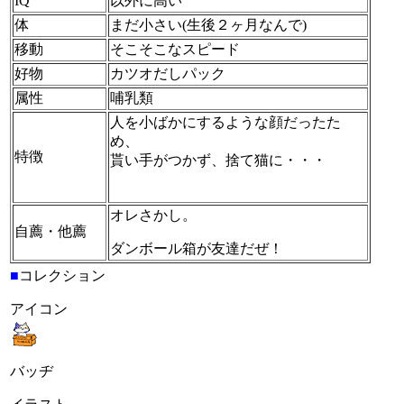
IQ
以外に高い
体
まだ小さい(生後２ヶ月なんで)
移動
そこそこなスピード
好物
カツオだしパック
属性
哺乳類
人を小ばかにするような顔だったた
め、
特徴
貰い手がつかず、捨て猫に・・・
オレさかし。
自薦・他薦
ダンボール箱が友達だぜ！
■
コレクション
アイコン
バッヂ