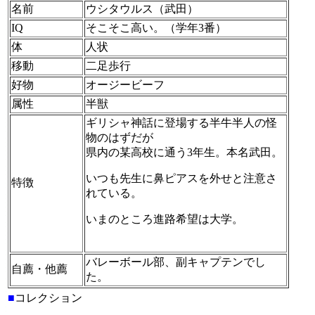
名前
ウシタウルス（武田）
IQ
そこそこ高い。（学年3番）
体
人状
移動
二足歩行
好物
オージービーフ
属性
半獣
ギリシャ神話に登場する半牛半人の怪
物のはずだが
県内の某高校に通う3年生。本名武田。
いつも先生に鼻ピアスを外せと注意さ
特徴
れている。
いまのところ進路希望は大学。
バレーボール部、副キャプテンでし
自薦・他薦
た。
■
コレクション