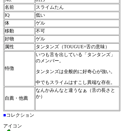
名前
スライムたん
IQ
低い
体
ゲル
移動
不可
好物
ゲル
属性
タンタンズ（TOUGUE=舌の意味）
いつも舌を出している「タンタンズ」
のメンバー。
特徴
タンタンズは全般的に好奇心が強い。
中でもスライムはすこし異端な存在。
なんかみんなと違うなぁ（舌の長さと
か）
自薦・他薦
■
コレクション
アイコン