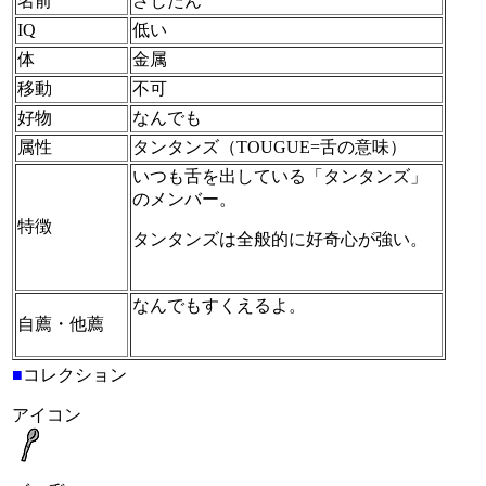
名前
さじたん
IQ
低い
体
金属
移動
不可
好物
なんでも
属性
タンタンズ（TOUGUE=舌の意味）
いつも舌を出している「タンタンズ」
のメンバー。
特徴
タンタンズは全般的に好奇心が強い。
なんでもすくえるよ。
自薦・他薦
■
コレクション
アイコン