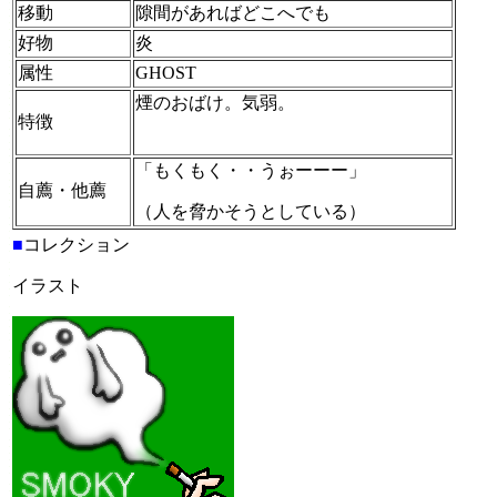
移動
隙間があればどこへでも
好物
炎
属性
GHOST
煙のおばけ。気弱。
特徴
「もくもく・・うぉーーー」
自薦・他薦
（人を脅かそうとしている）
■
コレクション
イラスト