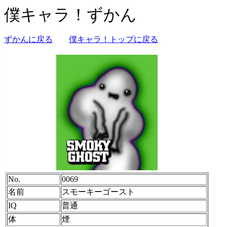
僕キャラ！ずかん
ずかんに戻る
僕キャラ！トップに戻る
No.
0069
名前
スモーキーゴースト
IQ
普通
体
煙