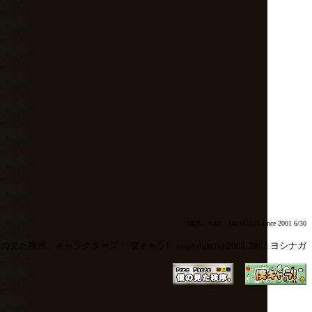
僕秩。total 182165225 since 2001 6/30
の見た秩序。キャラクターズ！ 僕キャラ! copyright(c) 2001-2003 ヨシナガ