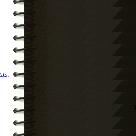
ちら
。
僕