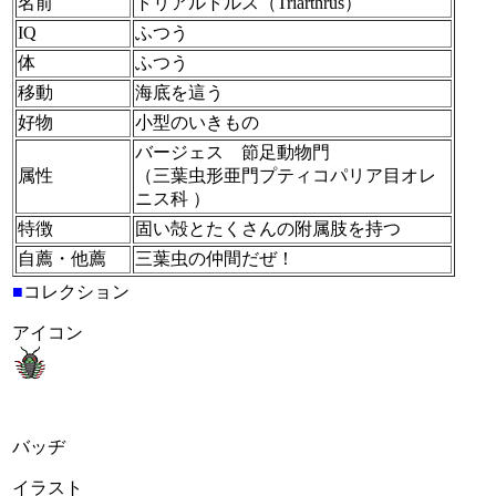
名前
トリアルトルス（Triarthrus）
IQ
ふつう
体
ふつう
移動
海底を這う
好物
小型のいきもの
バージェス 節足動物門
属性
（三葉虫形亜門プティコパリア目オレ
ニス科 ）
特徴
固い殻とたくさんの附属肢を持つ
自薦・他薦
三葉虫の仲間だぜ！
■
コレクション
アイコン
バッヂ
イラスト