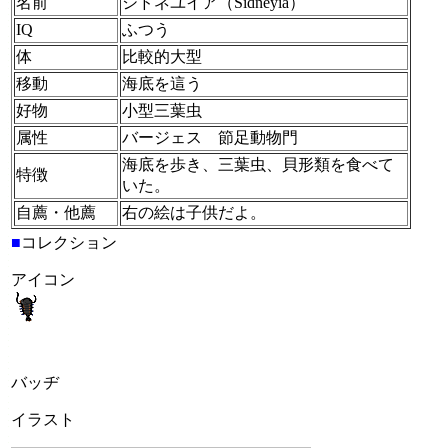
名前
シドネユイア（Sidneyia）
IQ
ふつう
体
比較的大型
移動
海底を這う
好物
小型三葉虫
属性
バージェス 節足動物門
海底を歩き、三葉虫、貝形類を食べて
特徴
いた。
自薦・他薦
右の絵は子供だよ。
■
コレクション
アイコン
バッヂ
イラスト