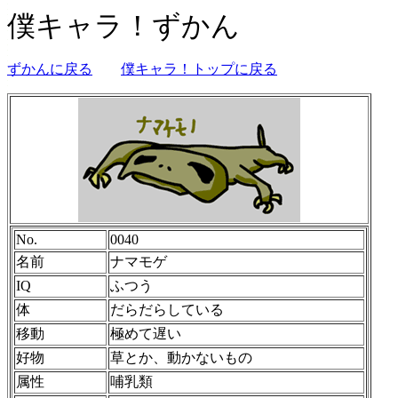
僕キャラ！ずかん
ずかんに戻る
僕キャラ！トップに戻る
No.
0040
名前
ナマモゲ
IQ
ふつう
体
だらだらしている
移動
極めて遅い
好物
草とか、動かないもの
属性
哺乳類