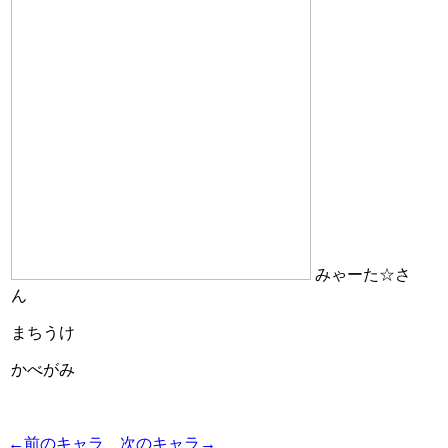
みゃーた☆さ
ん
まちうけ
かべがみ
←前のキャラ
次のキャラ→