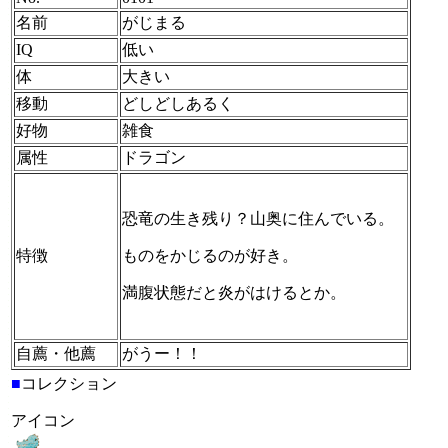
名前
がじまる
IQ
低い
体
大きい
移動
どしどしあるく
好物
雑食
属性
ドラゴン
恐竜の生き残り？山奥に住んでいる。
特徴
ものをかじるのが好き。
満腹状態だと炎がはけるとか。
自薦・他薦
がうー！！
■
コレクション
アイコン