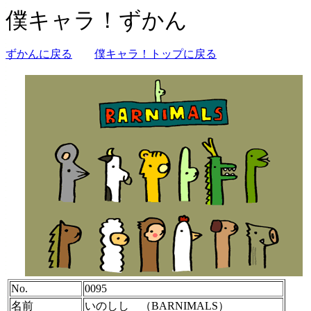
僕キャラ！ずかん
ずかんに戻る
僕キャラ！トップに戻る
No.
0095
名前
いのしし （BARNIMALS）