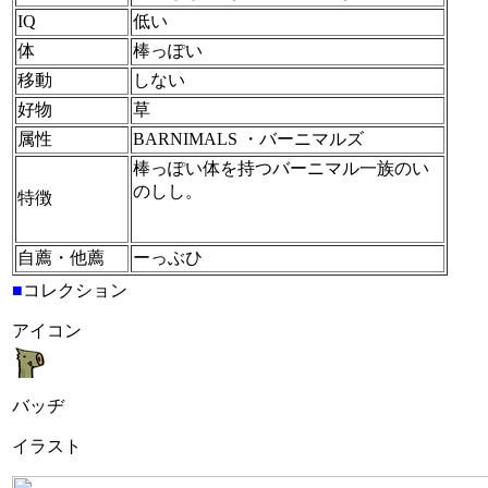
IQ
低い
体
棒っぽい
移動
しない
好物
草
属性
BARNIMALS ・バーニマルズ
棒っぽい体を持つバーニマル一族のい
のしし。
特徴
自薦・他薦
ーっぶひ
■
コレクション
アイコン
バッヂ
イラスト