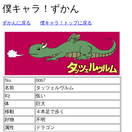
僕キャラ！ずかん
ずかんに戻る
僕キャラ！トップに戻る
No.
0067
名前
タッツェルヴルム
IQ
低い
体
巨大
移動
４本足で歩く
好物
不明
属性
ドラゴン