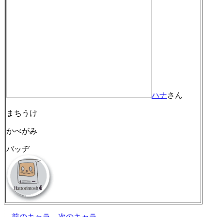
ハナ
さん
まちうけ
かべがみ
バッヂ
←前のキャラ
次のキャラ→