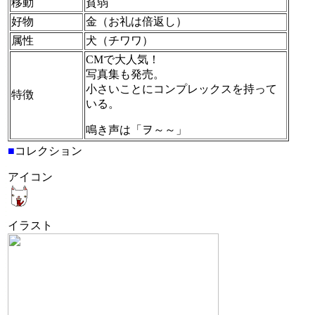
移動
貧弱
好物
金（お礼は倍返し）
属性
犬（チワワ）
CMで大人気！
写真集も発売。
小さいことにコンプレックスを持って
特徴
いる。
鳴き声は「ヲ～～」
■
コレクション
アイコン
イラスト