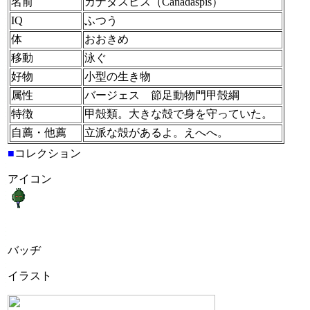
名前
カナダスピス（Canadaspis）
IQ
ふつう
体
おおきめ
移動
泳ぐ
好物
小型の生き物
属性
バージェス 節足動物門甲殻綱
特徴
甲殻類。大きな殻で身を守っていた。
自薦・他薦
立派な殻があるよ。えへへ。
■
コレクション
アイコン
バッヂ
イラスト