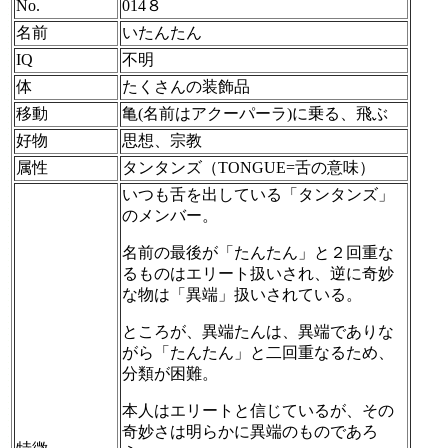
No.
014８
名前
いたんたん
IQ
不明
体
たくさんの装飾品
移動
亀(名前はアクーパーラ)に乗る、飛ぶ
好物
思想、宗教
属性
タンタンズ（TONGUE=舌の意味）
いつも舌を出している「タンタンズ」
のメンバー。
名前の最後が「たんたん」と２回重な
るものはエリート扱いされ、逆に奇妙
な物は「異端」扱いされている。
ところが、異端たんは、異端でありな
がら「たんたん」と二回重なるため、
分類が困難。
本人はエリートと信じているが、その
奇妙さは明らかに異端のものであろ