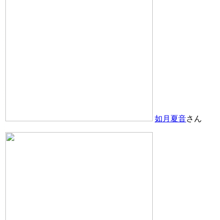
如月夏音
さん