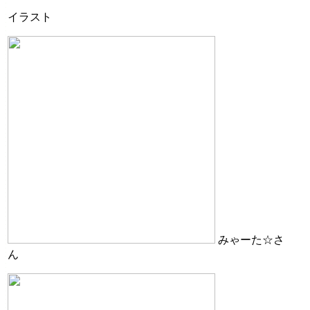
イラスト
みゃーた☆さ
ん