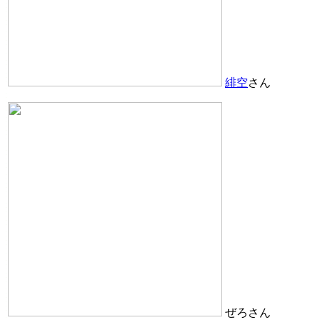
緋空
さん
ぜろさん