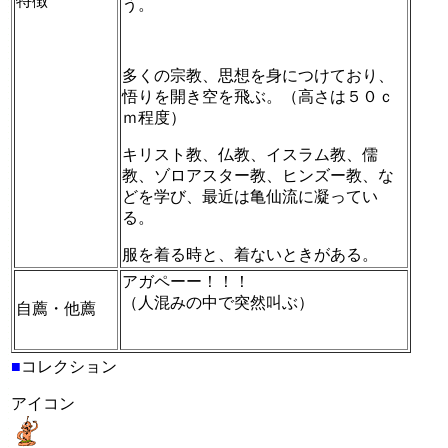
特徴
う。
多くの宗教、思想を身につけており、
悟りを開き空を飛ぶ。（高さは５０ｃ
ｍ程度）
キリスト教、仏教、イスラム教、儒
教、ゾロアスター教、ヒンズー教、な
どを学び、最近は亀仙流に凝ってい
る。
服を着る時と、着ないときがある。
アガペーー！！！
（人混みの中で突然叫ぶ）
自薦・他薦
■
コレクション
アイコン