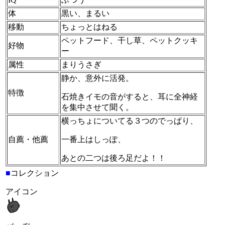
体
黒い、まるい
移動
ちょっとはねる
ペットフード、干し草、ペットクッキ
好物
ー
属性
まりうさぎ
静か、意外に活発。
特徴
石焼きイモの音がすると、耳に全神経
を集中させて聞く。
横っちょについてる３つのでっぱり、
自薦・他薦
一番上はしっぽ、
あとの二つは後ろ足だよ！！
■
コレクション
アイコン