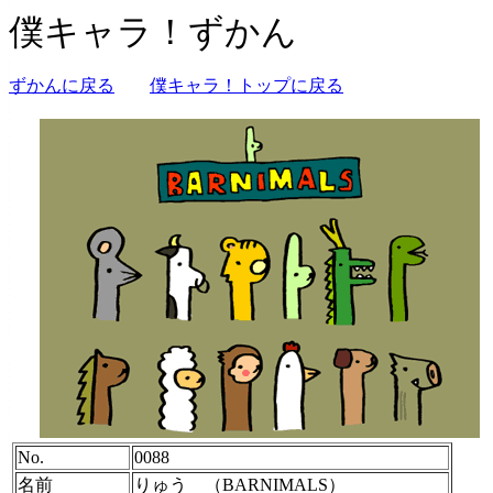
僕キャラ！ずかん
ずかんに戻る
僕キャラ！トップに戻る
No.
0088
名前
りゅう （BARNIMALS）