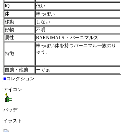
IQ
低い
体
棒っぽい
移動
しない
好物
不明
属性
BARNIMALS ・バーニマルズ
棒っぽい体を持つバーニマル一族のり
ゅう。
特徴
自薦・他薦
ーぐぁ
■
コレクション
アイコン
バッヂ
イラスト