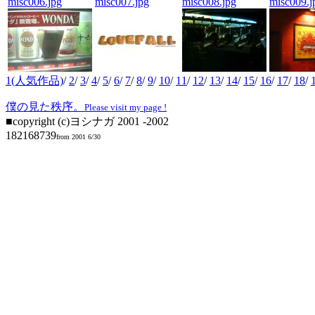
misc006.jpg
misc007.jpg
misc008.jpg
misc009.j
1(人気作品)
/
2
/
3
/
4
/
5
/
6
/
7
/
8
/
9
/
10
/
11
/
12
/
13
/
14
/
15
/
16
/
17
/
18
/
僕の見た秩序。
Please visit my page !
■copyright (c)ヨシナガ 2001 -2002
182168739
from 2001 6/30