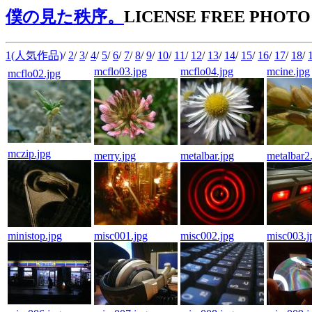
僕の見た秩序。
LICENSE FREE PHOTO
1(人気作品)
/
2
/
3
/
4
/
5
/
6
/
7
/
8
/
9
/
10
/
11
/
12
/
13
/
14
/
15
/
16
/
17
/
18
/
mcflo03.jpg
mcflo04.jpg
mcine.jpg
mcflo02.jpg
mczip.jpg
merry.jpg
metalbar.jpg
metalbar2
ministop.jpg
misc001.jpg
misc002.jpg
misc003.j