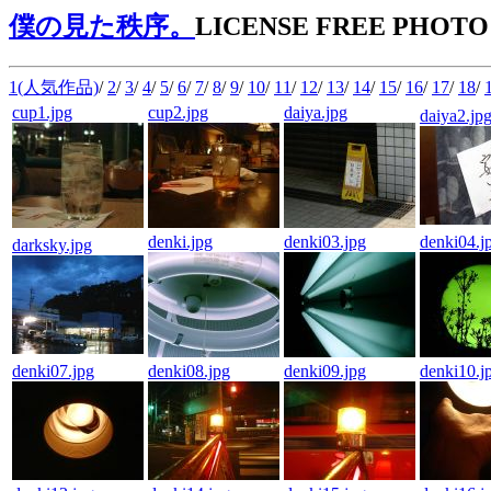
僕の見た秩序。
LICENSE FREE PHOTO
1(人気作品)
/
2
/
3
/
4
/
5
/
6
/
7
/
8
/
9
/
10
/
11
/
12
/
13
/
14
/
15
/
16
/
17
/
18
/
cup1.jpg
cup2.jpg
daiya.jpg
daiya2.jp
denki.jpg
denki03.jpg
denki04.j
darksky.jpg
denki07.jpg
denki08.jpg
denki09.jpg
denki10.j