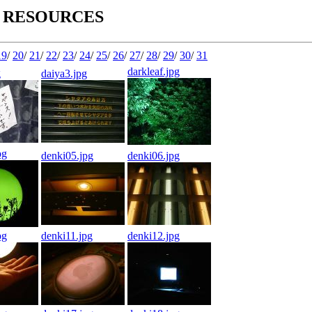
 RESOURCES
19
/
20
/
21
/
22
/
23
/
24
/
25
/
26
/
27
/
28
/
29
/
30
/
31
darkleaf.jpg
g
daiya3.jpg
pg
denki05.jpg
denki06.jpg
pg
denki11.jpg
denki12.jpg