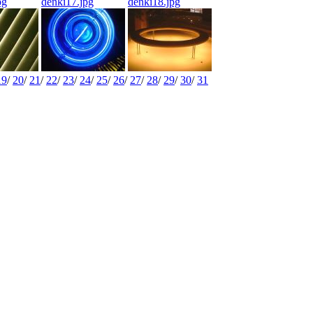
pg
denki17.jpg
denki18.jpg
19
/
20
/
21
/
22
/
23
/
24
/
25
/
26
/
27
/
28
/
29
/
30
/
31