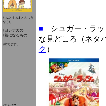
ちんとすあまとふしぎ
なくり
■
シュガー・ラッシ
↓ヨシナガの
↓気になるもの
な見どころ（ネタ
↓出てます。
ク
）
↓知人作２！