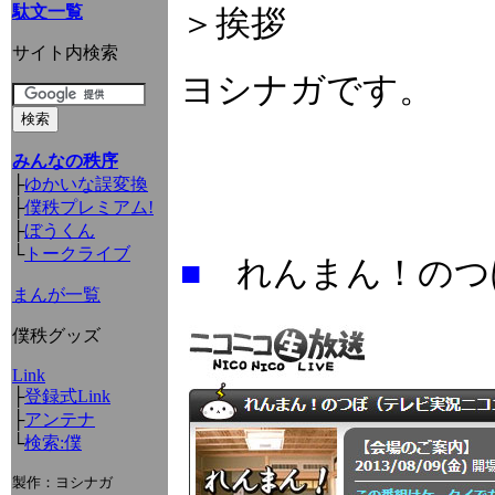
駄文一覧
＞挨拶
サイト内検索
ヨシナガです。
みんなの秩序
├
ゆかいな誤変換
├
僕秩プレミアム!
├
ぼうくん
└
トークライブ
■
れんまん！のつ
まんが一覧
僕秩グッズ
Link
├
登録式Link
├
アンテナ
└
検索:僕
製作：ヨシナガ