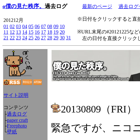
o僕の見た秩序。
過去ログ
最新のページ
過去ログ
※日付をクリックすると直接
201212月
01
02
03
04
05
06
07
08
09
10
※URL末尾の#2012122
11
12
13
14
15
16
17
18
19
20
21
22
23
24
25
26
27
28
29
30
31
左の日付を直接クリックし
サイト説明
20130809（FRI）
コンテンツ
├
過去ログ
├
paper craft
緊急ですが、ニコ
├
Freephoto
└
壁紙