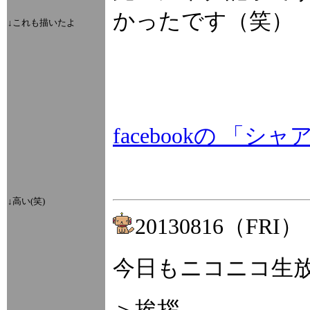
かったです（笑）
↓これも描いたよ
facebookの 
↓高い(笑)
20130816（FRI）
今日もニコニコ生
＞挨拶