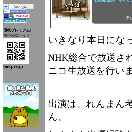
僕秩プレミアム!
携帯公式サイト！
いきなり本日にな
NHK総合で放送さ
bokpre.jp
ニコ生放送を行い
出演は、れんまん
ん、