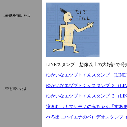
↓表紙を描いたよ
LINEスタンプ、想像以上の大好評で発
ゆかいなエヅプトくんスタンプ （LINE
ゆかいなエヅプトくんスタンプ ２（LIN
↓帯を書いたよ
ゆかいなエヅプトくんスタンプ ３（LIN
泣きむしナマケモノの赤ちゃん「すあま
べろ出しハイエナのベロデオスタンプ（L