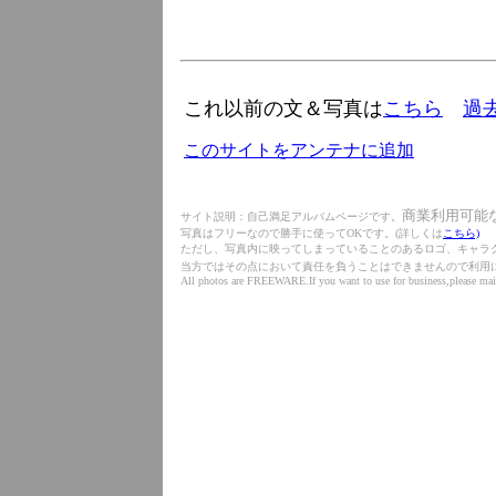
これ以前の文＆写真は
こちら
過
このサイトをアンテナに追加
商業利用可能
サイト説明：自己満足アルバムページです。
写真はフリーなので勝手に使ってOKです。(詳しくは
こちら)
ただし、写真内に映ってしまっていることのあるロゴ、キャラ
当方ではその点において責任を負うことはできませんので利用
All photos are FREEWARE.If you want to use for business,please mai