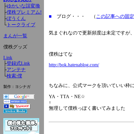
├
ゆかいな誤変換
├
僕秩プレミアム!
■
ブログ・・・ （
この記事への固
├
ぼうくん
└
トークライブ
気まぐれなので更新頻度は未定ですが
まんが一覧
僕秩グッズ
僕秩はてな
Link
├
登録式Link
http://bok.hatenablog.com/
├
アンテナ
└
検索:僕
ちなみに、公式マークを頂いていい枠に
製作：ヨシナガ
YA・TTA・NE☆
↑
無理して僕秩っぽく書いてみました