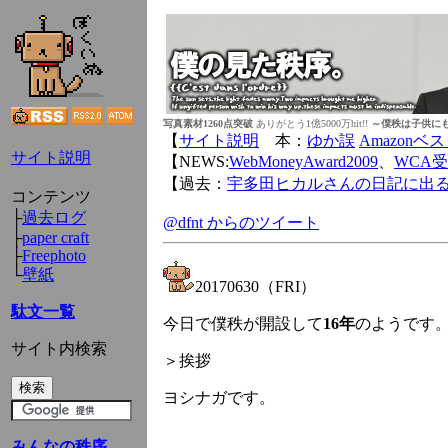
写真素材1260点突破
ありがとう1億5000万hit!!
～僕秩は子供に
【
サイト説明
本：
ゆか誤
Amazonベ
サイト説明
【NEWS:
WebMoneyAward2009
、
WCA
【過去：
宇多田ヒカルさんの日記に出
コンテンツ
├
過去ログ
@dfnt からのツイート
├
paper craft
├
Freephoto
└
壁紙
20170630（FRI）
駄文一覧
今日で僕秩が開設して
16年
のようです
サイト内検索
＞挨拶
ヨシナガです。
みんなの秩序