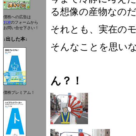
る想像の産物なの
僕秩への広告は
TOP
のフォームから
それとも、実在の
お問い合せ下さい！
↓出した本↓
そんなことを思い
ん？！
僕秩プレミアム！