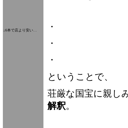
・
↓6本で店より安い…
・
・
ということで、
荘厳な国宝に親し
解釈
。