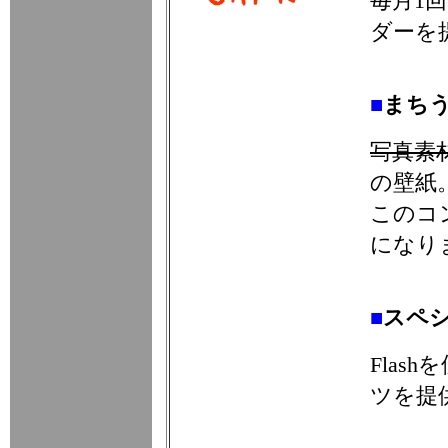
毎月1
ダーを
■
まち
写真素
の壁紙
このコ
になり
■
スペ
Fla
ツを提