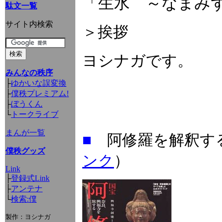
「生水 ～なまみ
駄文一覧
サイト内検索
＞挨拶
ヨシナガです。
みんなの秩序
├
ゆかいな誤変換
├
僕秩プレミアム!
├
ぼうくん
└
トークライブ
まんが一覧
■
阿修羅を解
僕秩グッズ
ンク
）
Link
├
登録式Link
├
アンテナ
└
検索:僕
製作：ヨシナガ