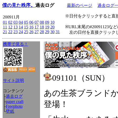
僕の見た秩序。
過去ログ
最新のページ
過去ログ
※日付をクリックすると直接
200911月
01
02
03
04
05
06
07
08
09
10
※URL末尾の#2009112
11
12
13
14
15
16
17
18
19
20
21
22
23
24
25
26
27
28
29
30
31
左の日付を直接クリックし
携帯で見る！
091101（SUN）
サイト説明
コンテンツ
あの生茶ブランド
├
過去ログ
├
paper craft
登場！
├
Freephoto
└
壁紙