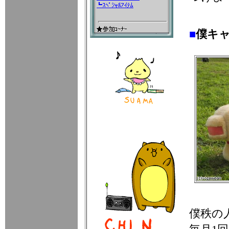
■
僕キ
僕秩の