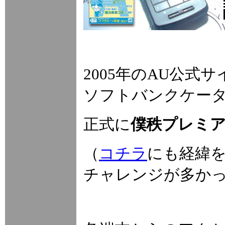
2005年のAU公式
ソフトバンクケー
正式に
僕秩プレミ
（
コチラ
にも経緯
チャレンジが多か