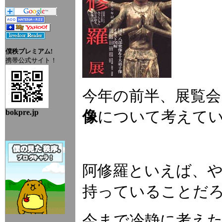
僕秩プレミアム!
携帯公式サイト！
今年の前半、展覧
bokpre.jp
像
について考えて
阿修羅といえば、や
持っていることだ
今まで冷静に考え