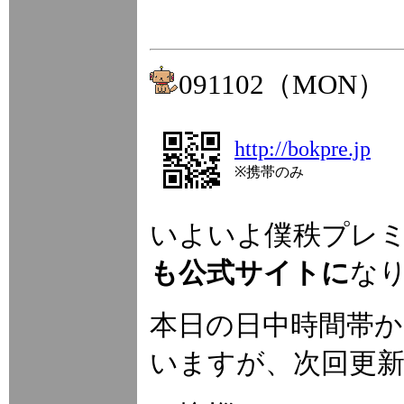
091102（MON）
http://bokpre.jp
※携帯のみ
いよいよ僕秩プレ
も公式サイトに
な
本日の日中時間帯
いますが、次回更