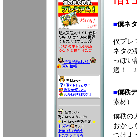
1日１
■
僕ネ
僕プレ
ネタの
っぽい
適！ 2
■
僕秩
素材）
僕秩の
おかし
つけよう