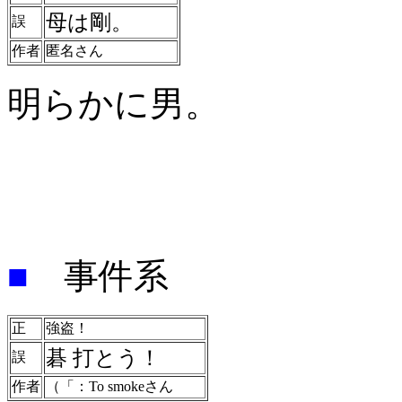
母は剛
。
誤
作者
匿名さん
明らかに男。
■
事件系
正
強盗！
碁 打とう
！
誤
作者
（「：To smokeさん