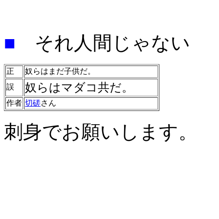
■
それ人間じゃない
正
奴らはまだ子供だ。
奴らはマダコ共だ。
誤
作者
切磋
さん
刺身でお願いします。