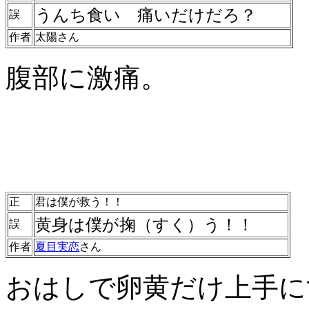
うんち食い 痛いだけだろ？
誤
作者
太陽さん
腹部に激痛。
正
君は僕が救う！！
黄身は僕が掬（すく）う！！
誤
作者
夏目実恋
さん
おはしで卵黄だけ上手に