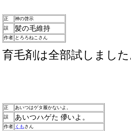
正
神の啓示
髪の毛維持
誤
作者
とろろねこさん
育毛剤は全部試しました
正
あいつはゲタ履かないよ。
あいつハゲた 儚いよ
。
誤
作者
くも
さん