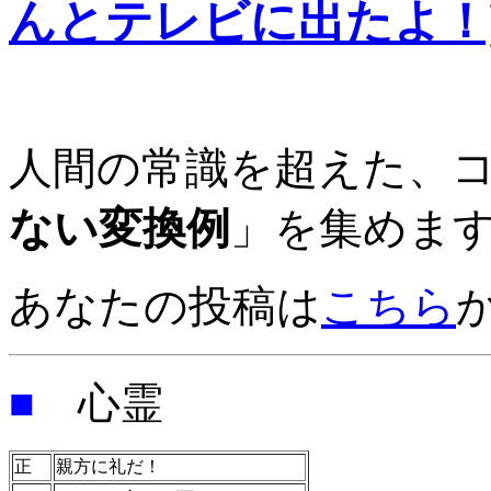
んとテレビに出たよ！
人間の常識を超えた、
ない変換例
」を集めま
あなたの投稿は
こちら
■
心霊
正
親方に礼だ！