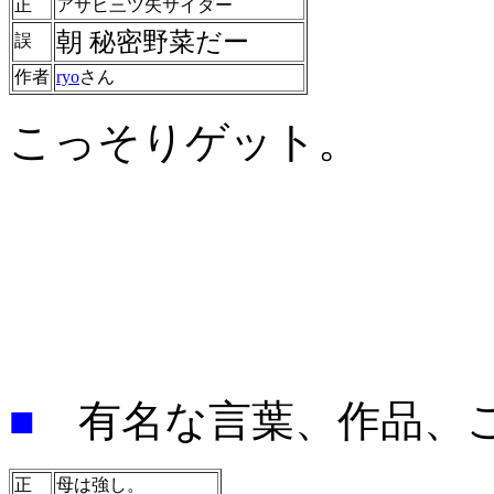
正
アサヒ三ツ矢サイダー
朝 秘密野菜だー
誤
作者
ryo
さん
こっそりゲット。
■
有名な言葉、作品、
正
母は強し。