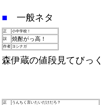
■
一般ネタ
正
小中学校！
焼酎がっ高！
誤
作者
ヨシナガ
森伊蔵の値段見てびっく
正
うんちく言いたいだけだろ？