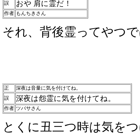
おや 肩に霊だ！
誤
作者
もんちきさん
それ、背後霊ってやつで
正
深夜は音量に気を付けてね。
深夜は怨霊に気を付けてね。
誤
作者
ツバサさん
とくに丑三つ時は気をつ