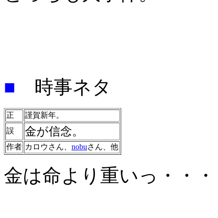
■
時事ネタ
正
謹賀新年。
金が信念。
誤
作者
カロウさん、
nobu
さん、他
金は命より重いっ・・・