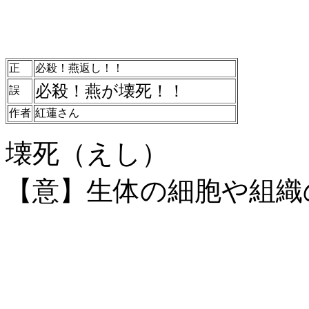
正
必殺！燕返し！！
必殺！燕が壊死！！
誤
作者
紅蓮さん
壊死（えし）
【意】生体の細胞や組織