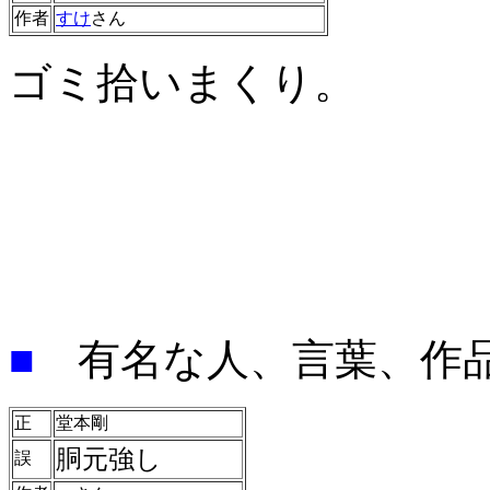
作者
すけ
さん
ゴミ拾いまくり。
■
有名な人、言葉、作
正
堂本剛
胴元強し
誤