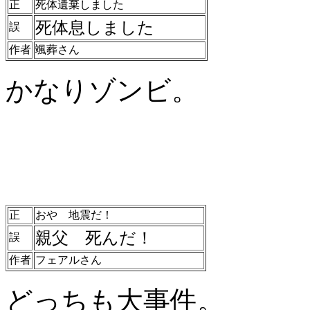
正
死体遺棄しました
死体息しました
誤
作者
颯葬さん
かなりゾンビ。
正
おや 地震だ！
親父 死んだ！
誤
作者
フェアルさん
どっちも大事件。