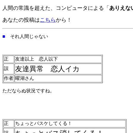
人間の常識を超えた、コンピュータによる「
ありえな
あなたの投稿は
こちら
から！
■
それ人間じゃない
正
友達以上 恋人以下
友達異常 恋人イカ
誤
作者
曜湖さん
ただならぬ状況ですね。
正
ちょっとバスケしてくる！
誤