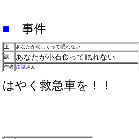
■
事件
正
あなたが恋しくって眠れない
あなたが小石食って眠れない
誤
作者
缶詰
さん
はやく救急車を！！