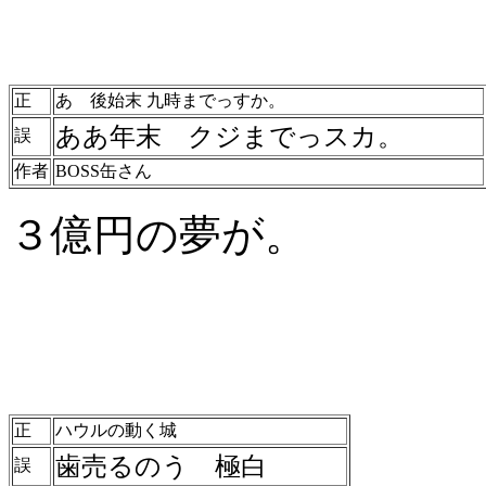
正
あ 後始末 九時までっすか。
ああ年末 クジまでっスカ。
誤
作者
BOSS缶さん
３億円の夢が。
正
ハウルの動く城
歯売るのう 極白
誤