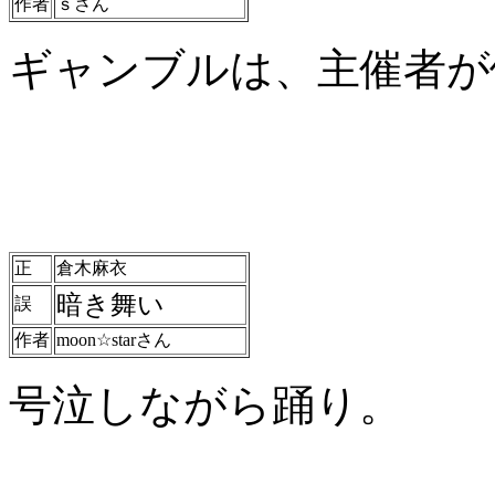
作者
ｓさん
ギャンブルは、主催者が
正
倉木麻衣
暗き舞い
誤
作者
moon☆starさん
号泣しながら踊り。