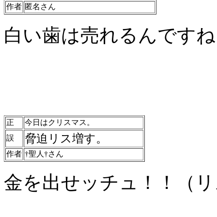
作者
匿名さん
白い歯は売れるんですね
正
今日はクリスマス。
脅迫リス増す。
誤
作者
†聖人†さん
金を出せッチュ！！（リ